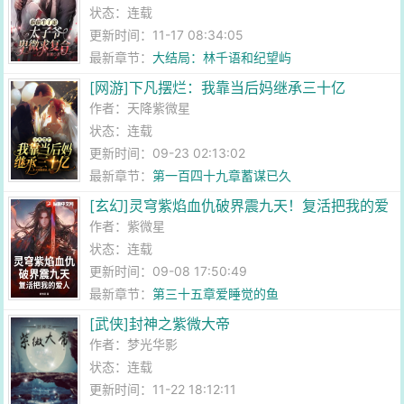
状态：连载
更新时间：11-17 08:34:05
最新章节：
大结局：林千语和纪望屿
[网游]下凡摆烂：我靠当后妈继承三十亿
作者：
天降紫微星
状态：连载
更新时间：09-23 02:13:02
最新章节：
第一百四十九章蓄谋已久
[玄幻]灵穹紫焰血仇破界震九天！复活把我的爱
人
作者：
紫微星
状态：连载
更新时间：09-08 17:50:49
最新章节：
第三十五章爱睡觉的鱼
[武侠]封神之紫微大帝
作者：
梦光华影
状态：连载
更新时间：11-22 18:12:11