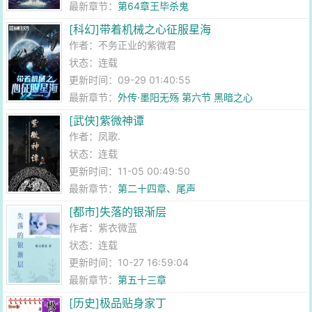
最新章节：
第64章王毕杀鬼
[科幻]带着机械之心征服星海
作者：
不务正业的紫微君
状态：连载
更新时间：09-29 01:40:55
最新章节：
外传·墨阳无殇 第六节 黑暗之心
[武侠]紫微神谭
作者：
凤歌.
状态：连载
更新时间：11-05 00:49:50
最新章节：
第二十四章、尾声
[都市]失落的银渐层
作者：
紫衣微蓝
状态：连载
更新时间：10-27 16:59:04
最新章节：
第五十三章
[历史]极品贴身家丁