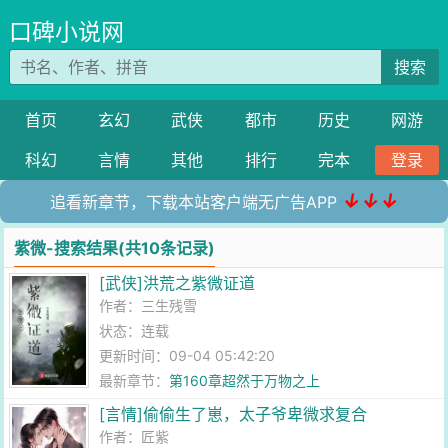
口碑小说网
搜索
首页
玄幻
武侠
都市
历史
网游
科幻
言情
其他
排行
完本
登录
↓↓↓
追看新章节，下载本站客户端无广告APP
紫微-搜索结果(共10条记录)
[武侠]洪荒之紫微证道
作者：
三生残雪
状态：连载
更新时间：09-04 05:42:20
最新章节：
第160章超然于万物之上
[言情]偷偷生了崽，太子爷卑微求复合
作者：
匠紫