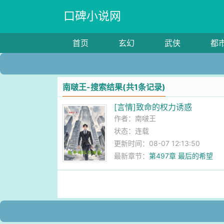
口碑小说网
首页
玄幻
武侠
都
南啵王-搜索结果(共1条记录)
[言情]致命的权力诱惑
作者：
南啵王
状态：连载
更新时间：08-07 12:13:50
最新章节：
第497章 最后的希望