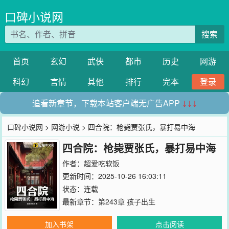
口碑小说网
搜索
首页
玄幻
武侠
都市
历史
网游
科幻
言情
其他
排行
完本
登录
追看新章节，下载本站客户端无广告APP
↓↓↓
口碑小说网
>
网游小说
> 四合院：枪毙贾张氏，暴打易中海
四合院：枪毙贾张氏，暴打易中海
作者：
超爱吃软饭
更新时间：2025-10-26 16:03:11
状态：连载
最新章节：
第243章 孩子出生
加入书架
点击阅读