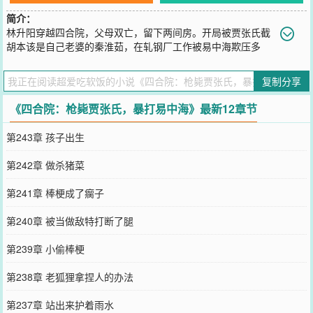
简介：
林升阳穿越四合院，父母双亡，留下两间房。开局被贾张氏截
胡本该是自己老婆的秦淮茹，在轧钢厂工作被易中海欺压多
年，院子里每个人都拿他当免费血包！一朝系统觉醒！贾张氏撒泼打
滚见不得好，私下陷害！林升阳以牙还牙，你给我撒泼，我给你巴
复制分享
掌！！易中海道德绑架沽名钓誉，暴打后直接举报，让他身败名裂！
残疾之后只能躺在床上凄惨度日！凭借系统，林升阳一路高走！从八
《四合院：枪毙贾张氏，暴打易中海》最新12章节
级钳工到顶级工程师！四合院众禽兽求饶，林升阳冷笑：“活该！”
您要是觉得《
四合院：枪毙贾张氏，暴打易中海
》还不错的话请不要
第243章 孩子出生
忘记向您QQ群和微博微信里的朋友推荐哦！
第242章 做杀猪菜
第241章 棒梗成了瘸子
第240章 被当做敌特打断了腿
第239章 小偷棒梗
第238章 老狐狸拿捏人的办法
第237章 站出来护着雨水