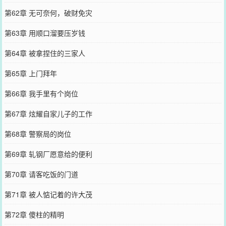
第62章 无可奈何，破财免灾
第63章 用顺口溜要压岁钱
第64章 被拿捏住的三家人
第65章 上门拜年
第66章 我手里有个岗位
第67章 炫耀自家儿子的工作
第68章 警察局的岗位
第69章 轧钢厂愿意给的便利
第70章 请客吃饭的门道
第71章 被人惦记着的许大茂
第72章 傻柱的精明