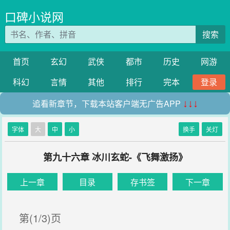
口碑小说网
搜索
首页
玄幻
武侠
都市
历史
网游
科幻
言情
其他
排行
完本
登录
追看新章节，下载本站客户端无广告APP
↓↓↓
字体
大
中
小
换手
关灯
第九十六章 冰川玄蛇-《飞舞激扬》
上一章
目录
存书签
下一章
第(1/3)页