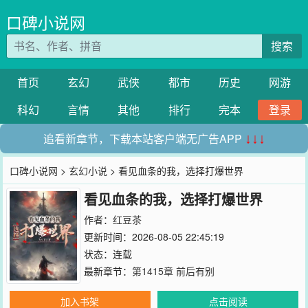
口碑小说网
搜索
首页
玄幻
武侠
都市
历史
网游
科幻
言情
其他
排行
完本
登录
追看新章节，下载本站客户端无广告APP
↓↓↓
口碑小说网
>
玄幻小说
> 看见血条的我，选择打爆世界
看见血条的我，选择打爆世界
作者：
红豆茶
更新时间：2026-08-05 22:45:19
状态：连载
最新章节：
第1415章 前后有别
加入书架
点击阅读