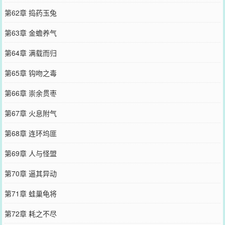
第62章 捣药玉兔
第63章 金蟾养气
第64章 满载而归
第65章 钩吻之毒
第66章 崇余贯枣
第67章 火息附气
第68章 连环坞匪
第69章 人与怪盟
第70章 逼其异动
第71章 蛙巢龟将
第72章 耗之不尽