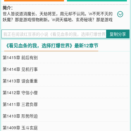
简介：
世人皆说道消魔长、天劫将至，周元却不认同。\n不死不灭的
妖魔？那是游戏怪物刷新。\n洞天福地、玄奇秘境？那是游戏
副本。\n人道封印、镇压妖魔？\n那是不退出副本，使副本怪物无法
刷新。\n“道长，你信我啊，只要你们都撤出洞天，副本就会刷新。\n
复制分享
有刷新怪物做资粮，修炼资源就会源源不断。”\n“孽障，你竟然要放出
不死不灭的邪魔，老道和你拼了。”\n周元看到所有人头上都有血条，
《看见血条的我，选择打爆世界》最新12章节
就连广阔无边的大地也一样。\n他举起武器重重的捶了下去，选择打
爆这个世界。
第1415章 前后有别
您要是觉得《
看见血条的我，选择打爆世界
》还不错的话请不要忘记
向您QQ群和微博微信里的朋友推荐哦！
第1414章 见机行事
第1413章 误会重重
第1412章 守信小僧
第1411章 三君负罪
第1410章 形势所迫
第1409章 玉斗玄庭